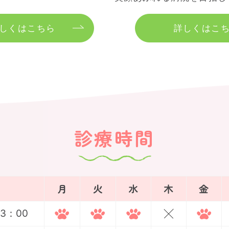
しくはこちら
詳しくはこ
診療時間
月
火
水
木
金
13：00